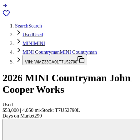
Search
Search
Used
Used
MINI
MINI
MINI Countryman
MINI Countryman
VIN:
WMZ33GA01T7U52790
2026
MINI Countryman
John
Cooper Works
Used
$53,000
|
4,050
mi
·
Stock:
T7U52790L
Days on Market
299